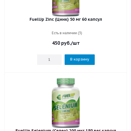
FuelUp Zinc (Цинк) 50 мг 60 капсул
Есть в наличии (3)
450
руб.
/шт
В корзину
FuelUp Selenium (Селен) 200 мкг 180 вег капсул