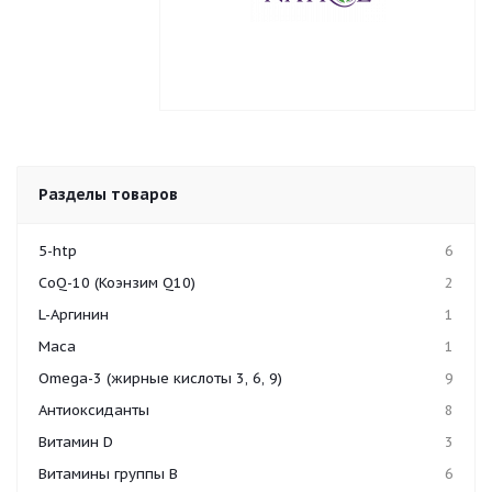
Разделы товаров
5-htp
6
CoQ-10 (Коэнзим Q10)
2
L-Аргинин
1
Maca
1
Omega-3 (жирные кислоты 3, 6, 9)
9
Антиоксиданты
8
Витамин D
3
Витамины группы B
6