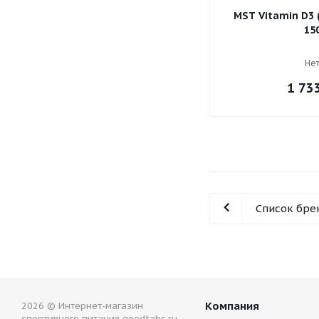
MST Vitamin D3 
15
Нет
1 73
Список бре
Компания
2026 © Интернет-магазин
спортивного питания goodtabs.ru