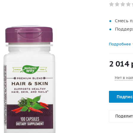
Смесь п
Поддерж
Подробнее
2 014
Нет в на
Подпис
Поделит