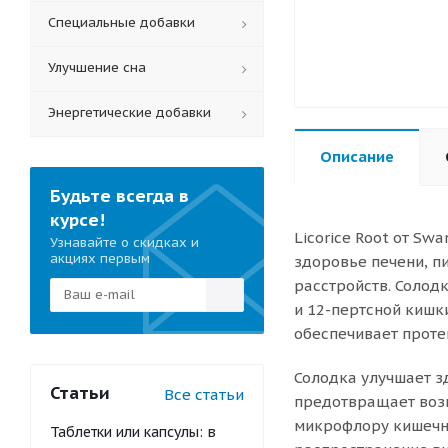
Специальные добавки
Улучшение сна
Энергетические добавки
Описание
Будьте всегда в
курсе!
Licorice Root от S
Узнавайте о скидках и
акциях первым
здоровье печени, п
расстройств. Солод
и 12-пертсной кишк
обеспечивает проте
Солодка улучшает з
Статьи
Все статьи
предотвращает возн
микрофлору кишечн
Таблетки или капсулы: в