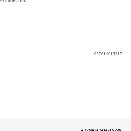
е свойства.
087614015217
+7 (985) 503-15-88