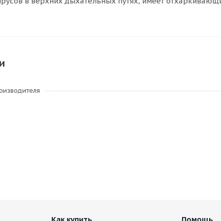
русов в верхних дыхательных путях, имеет отхаркивающи
и
роизводителя
Как купить
Помощь