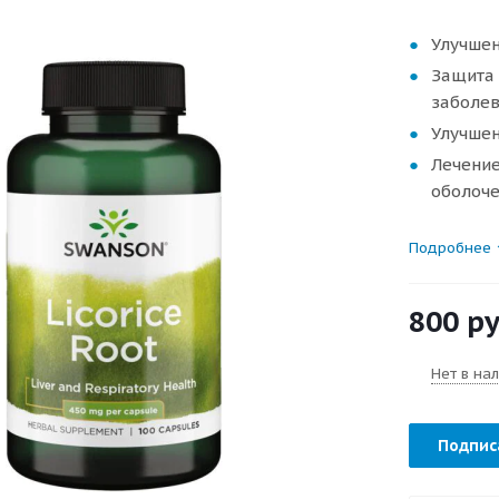
Улучшен
Защита 
заболев
Улучшен
Лечение
оболоче
Подробнее
800
ру
Нет в на
Подпис